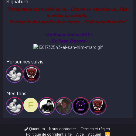
Signature
"Pardonne le et aie pitié de lui... Excuse-le, sécurise-le...Fais-
le entrer au paradis...
Protège-le du supplice de la tombe... Et de celui de l'enfer."
• Ex-Super-Admin GOT •
• Ex-Resp.Discord
•
Personnes suivis
Mes fans
F
Quantum
Nous contacter
Termes et règles
Politique de confidentialité
Aide
Accueil
R