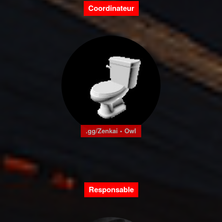
Coordinateur
.gg/Zenkai • Owl
Responsable