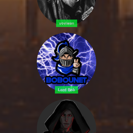
voviwan
Lord Bob