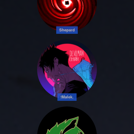
Shepard
!Malek.