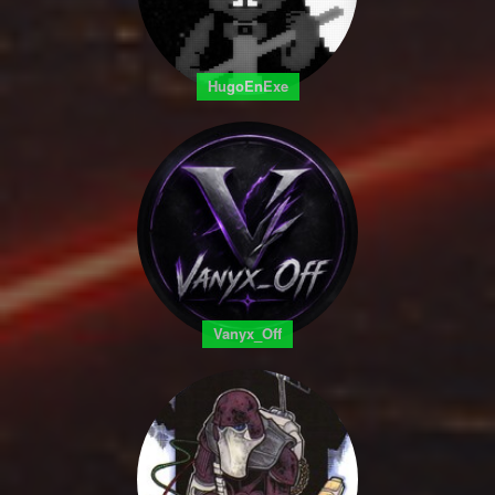
HugoEnExe
Vanyx_Off