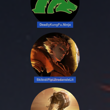
DeadlyKungFu.Ninja
SkibidiPipiJirodansleLit