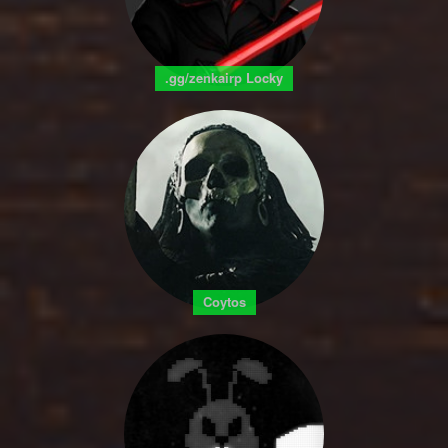
.gg/zenkairp Locky
Coytos