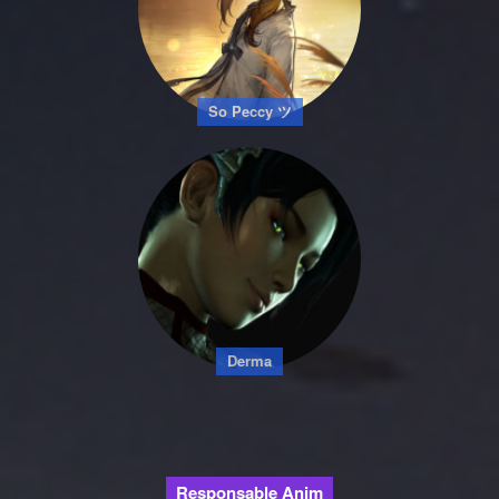
So Peccy ツ
Derma
Responsable Anim