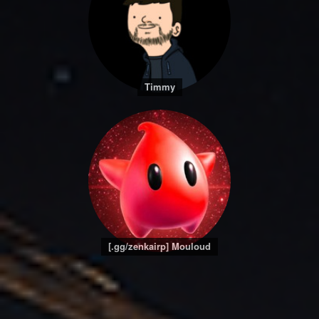
Timmy
[.gg/zenkairp] Mouloud