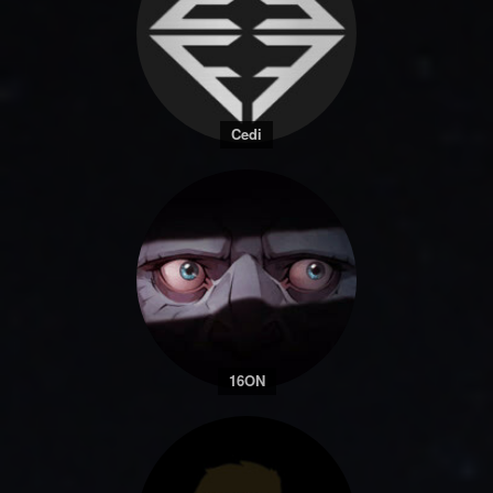
Cedi
16ON