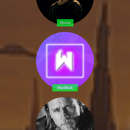
Horns
_WarWick_