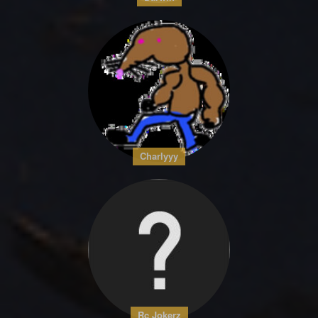
Charlyyy
Rc Jokerz