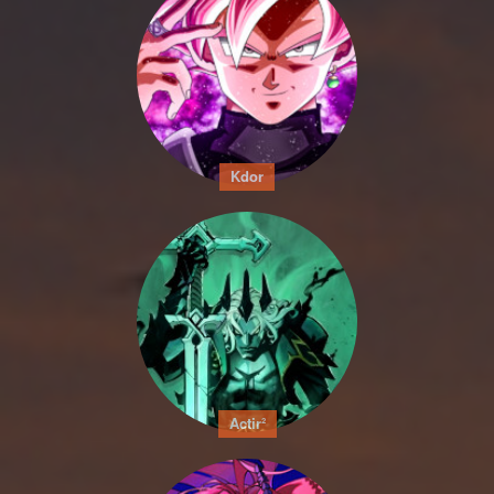
Kdor
Actir²